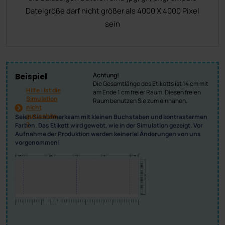
Dateigröße darf nicht größer als 4000 X 4000 Pixel
sein
Achtung!
Beispiel
Die Gesamtlänge des Etiketts ist 14 cm mit
Hilfe : Ist die
am Ende 1 cm freier Raum. Diesen freien
Simulation
Raum benutzen Sie zum einnähen.
nicht
gut/schön
Seien Sie aufmerksam mit kleinen Buchstaben und kontrastarmen
?
Farben. Das Etikett wird gewebt, wie in der Simulation gezeigt. Vor
Aufnahme der Produktion werden keinerlei Änderungen von uns
vorgenommen!