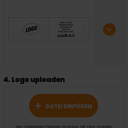
4. Logo uploaden
DATEI EINFÜGEN
die zulässigen Dateien sind:
jpg, gif, png, bmp
die