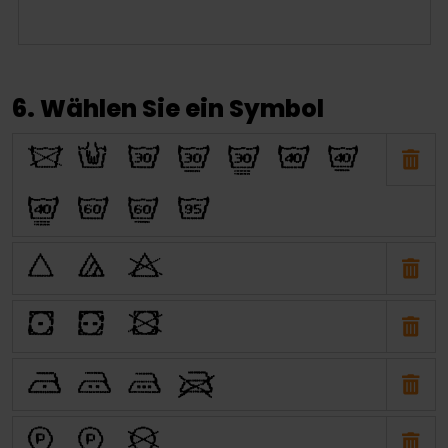
6. Wählen Sie ein Symbol
O
N
H
I
J
E
F
G
C
D
A
P
Q
R
W
X
Y
U
T
S
V
a
b
i