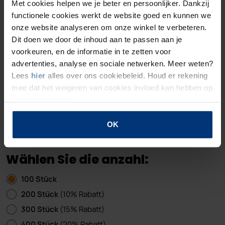
Met cookies helpen we je beter en persoonlijker. Dankzij
functionele cookies werkt de website goed en kunnen we
onze website analyseren om onze winkel te verbeteren.
Dit doen we door de inhoud aan te passen aan je
voorkeuren, en de informatie in te zetten voor
advertenties, analyse en sociale netwerken. Meer weten?
Lees
hier
alles over ons cookiebeleid. Houd er rekening
mee dat het weigeren van cookies invloed kan hebben op
uw shopervaring.
Mehr Informationen
OK
Wählen Sie die anzahl:
100 Stück
200 Stück
(10% Rabatt)
300 Stück
(15% Rabatt)
400 Stück
(20% Rabatt)