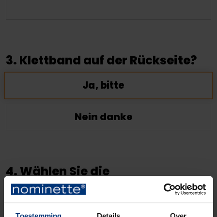
3. Klettband auf der Rückseite?
Ja, bitte
Nein danke
4. Wählen Sie die
Hintergrundfarbe
Toestemming
Details
Over