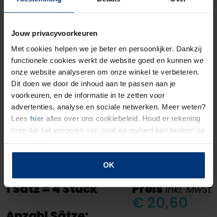
Jouw privacyvoorkeuren
Met cookies helpen we je beter en persoonlijker. Dankzij
functionele cookies werkt de website goed en kunnen we
5. Wählen Sie die Textfarbe
onze website analyseren om onze winkel te verbeteren.
Dit doen we door de inhoud aan te passen aan je
voorkeuren, en de informatie in te zetten voor
advertenties, analyse en sociale netwerken. Meer weten?
Lees
hier
alles over ons cookiebeleid. Houd er rekening
mee dat het weigeren van cookies invloed kan hebben op
uw shopervaring.
OK
1 Satz = 4 Stück
Preis
inkl. MwSt
€ 20,60
Anzahl Sätze: