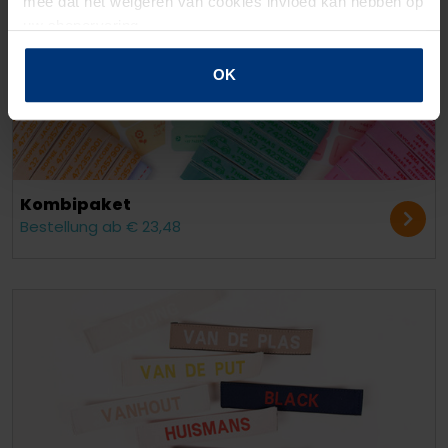
mee dat het weigeren van cookies invloed kan hebben op
uw shopervaring.
OK
Kombipaket
Bestellung ab € 23,48