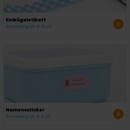
Einbügel­etikett
Bestellung ab € 19,49
Namens­sticker
Bestellung ab € 9,48