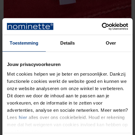
Grösse Etikett
Toestemming
Details
Over
Bestellung ab € 21,82
Jouw privacyvoorkeuren
Met cookies helpen we je beter en persoonlijker. Dankzij
functionele cookies werkt de website goed en kunnen we
onze website analyseren om onze winkel te verbeteren.
Dit doen we door de inhoud aan te passen aan je
voorkeuren, en de informatie in te zetten voor
advertenties, analyse en sociale netwerken. Meer weten?
Lees
hier
alles over ons cookiebeleid. Houd er rekening
mee dat het weigeren van cookies invloed kan hebben op
uw shopervaring.