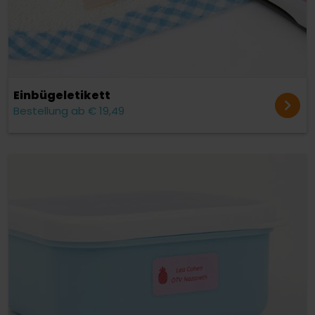
Einbügel­etikett
Bestellung ab € 19,49