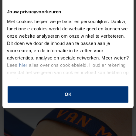
Jouw privacyvoorkeuren
Met cookies helpen we je beter en persoonlijker. Dankzij
functionele cookies werkt de website goed en kunnen we
onze website analyseren om onze winkel te verbeteren.
Dit doen we door de inhoud aan te passen aan je
voorkeuren, en de informatie in te zetten voor
advertenties, analyse en sociale netwerken. Meer weten?
Lees
hier
alles over ons cookiebeleid. Houd er rekening
Logosticker
mee dat het weigeren van cookies invloed kan hebben op
Bestellung ab € 9,48
uw shopervaring.
OK