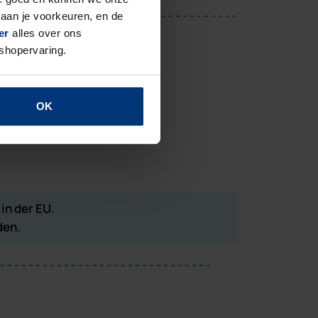
aan je voorkeuren, en de
er
alles over ons
Preis
inkl. MwSt
 shopervaring.
€ 17,37
OK
BESTELLEN
in der EU.
den.