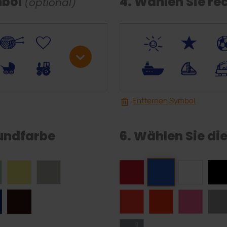
mbol
4. Wählen Sie re
(optional)
W
U
*
V
R
M
.
<
Entfernen Symbol
rundfarbe
6. Wählen Sie di