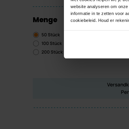
website analyseren om onze w
informatie in te zetten voor
Menge
cookiebeleid. Houd er reken
50 Stück
300
100 Stück
400
200 Stück
(10% Rabatt)
500
Versandko
Per