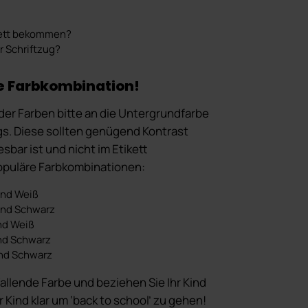
ikett bekommen?
 Schriftzug?
e Farbkombination!
der Farben bitte an die Untergrundfarbe
gs. Diese sollten genügend Kontrast
sbar ist und nicht im Etikett
populäre Farbkombinationen:
und Weiß
rund Schwarz
nd Weiß
nd Schwarz
und Schwarz
allende Farbe und beziehen Sie Ihr Kind
hr Kind klar um ‘back to school’ zu gehen!