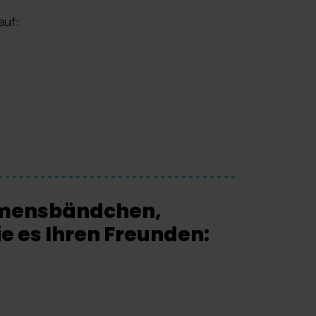
auf:
amensbändchen,
e es Ihren Freunden: