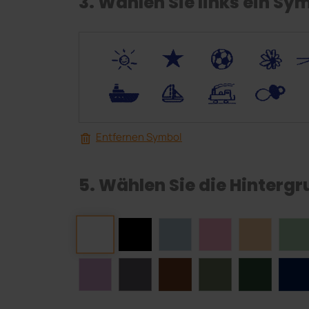
3. Wählen Sie links ein Sy
*
V
C
+
.
<
;
S
Entfernen Symbol
5. Wählen Sie die Hinterg