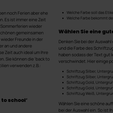
Welche Farbe soll das Et
ben noch Ferien aber ehe
Welche Farbe bekommt der
n. Es ist immer eine Zeit
 Sommerferien wieder
Wählen Sie eine gut
ie schönen gemeinsamen
 wieder Freunde in der
Denken Sie bei der Auswahl 
der an und andere
und die Farbe des Schriftzu
e Zeit auch ideal um Ihre
haben sodass der Text gut le
n. Sie können die ‘back to
verschwindet. Hier einige 
tilien verwenden z.B.:
Schriftzug Silber, Untergr
Schriftzug Silber, Unterg
Schriftzug Gold, Untergru
Schriftzug Gold, Untergru
Schriftzug Weiß, Untergr
 to school‘
Wählen Sie eine schöne auff
bei der Auswahl ein. So ist I