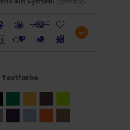
chts ein Symbol
(optional)
C
+
W
U
;
S
R
M
e Textfarbe