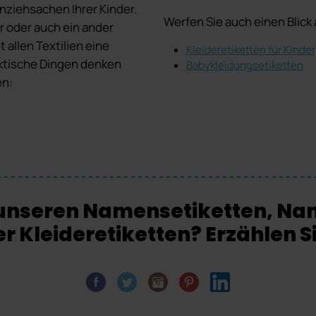
Anziehsachen Ihrer Kinder.
Werfen Sie auch einen Blick 
 oder auch ein ander
t allen Textilien eine
Kleideretiketten für Kinder
aktische Dingen denken
Babykleidungsetiketten
en:
n unseren Namensetiketten, N
 Kleideretiketten? Erzählen Si