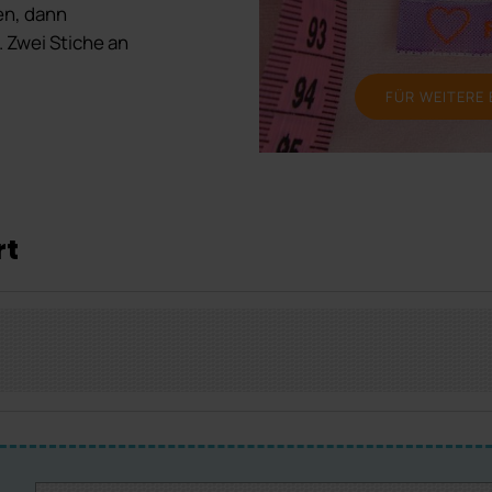
en, dann
. Zwei Stiche an
FÜR WEITERE 
rt