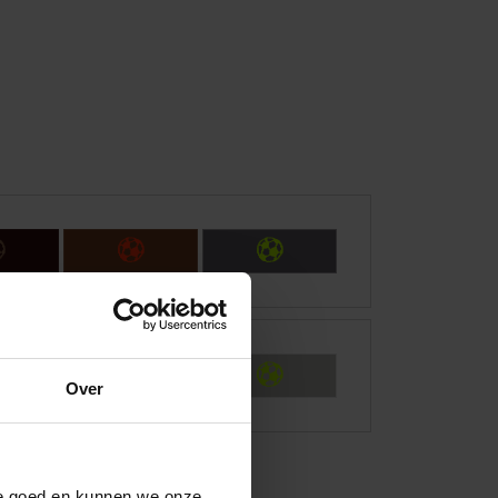
C
C
C
C
C
C
Over
ite goed en kunnen we onze