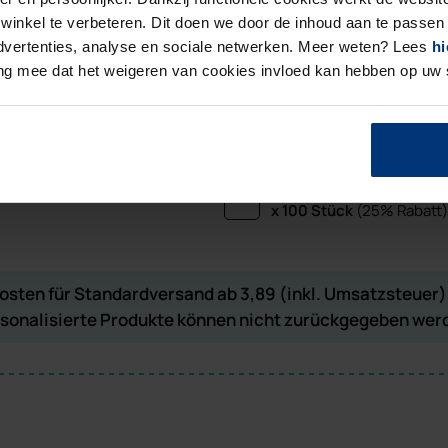
inkel te verbeteren. Dit doen we door de inhoud aan te passen 
 advertenties, analyse en sociale netwerken. Meer weten? Lees
hi
ing mee dat het weigeren van cookies invloed kan hebben op uw
 Stück
(10% Rabatt)
600 Stück
(20% Rabatt)
 Stück
(15% Rabatt)
700 Stück
(20% Rabatt)
 Stück
(15% Rabatt)
x 100 Stück
(25% Rabatt)
sten für Standardversand ab 3,89 (inkl. Umsatzsteuer) 
sonalisierte Produkte können nicht zurückgegeben wer