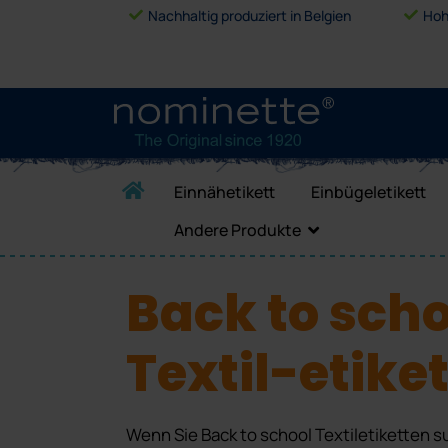
Nachhaltig produziert in Belgien
Hoh
Einnähetikett
Einbügeletikett
Andere Produkte
Back to scho
Textil-etike
Wenn Sie Back to school Textiletiketten s