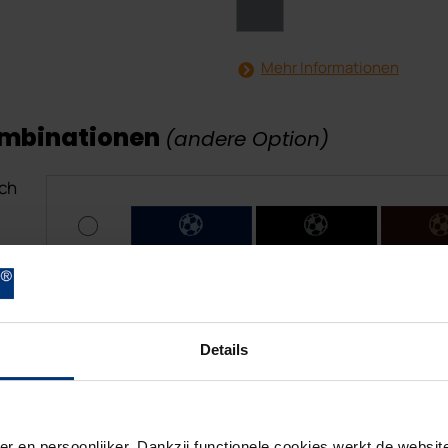
Mehr Informationen
Kombinationen
(andere Option)
uch
C
C
C
C
Details
ion
er en persoonlijker. Dankzij functionele cookies werkt de webs