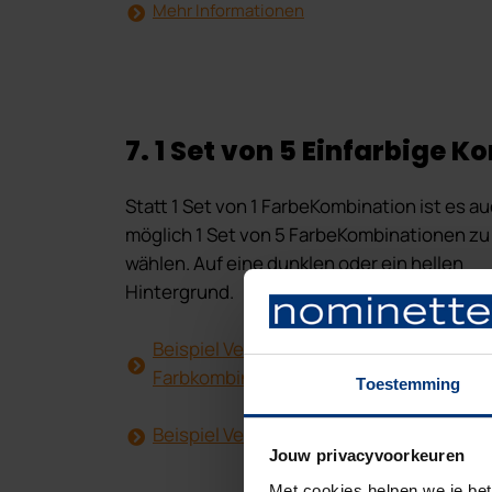
Mehr Informationen
7. 1 Set von 5 Einfarbige 
Statt 1 Set von 1 FarbeKombination ist es a
möglich 1 Set von 5 FarbeKombinationen zu
wählen. Auf eine dunklen oder ein hellen
Hintergrund.
Beispiel Verpackung dunkle
Farbkombination
Toestemming
Beispiel Verpackung helle Farbkombinat
Jouw privacyvoorkeuren
Met cookies helpen we je bet